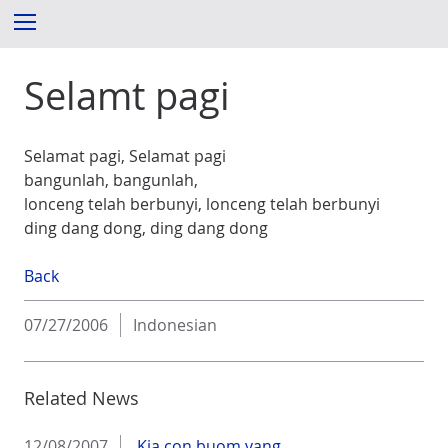
S
Menu
k
i
Selamt pagi
p
t
o
c
Selamat pagi, Selamat pagi
o
bangunlah, bangunlah,
n
lonceng telah berbunyi, lonceng telah berbunyi
t
ding dang dong, ding dang dong
e
n
Back
t
07/27/2006
Indonesian
Related News
12/08/2007
Kia con buom vang