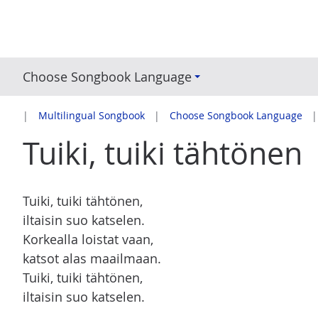
S
k
i
p
Choose Songbook Language
t
o
Multilingual Songbook
Choose Songbook Language
c
Tuiki, tuiki tähtönen
o
n
t
e
Tuiki, tuiki tähtönen,
n
iltaisin suo katselen.
t
Korkealla loistat vaan,
katsot alas maailmaan.
Tuiki, tuiki tähtönen,
iltaisin suo katselen.