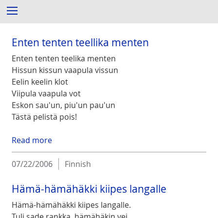
S
Menu
k
i
p
Enten tenten teellika menten
t
Enten tenten teelika menten
o
Hissun kissun vaapula vissun
c
Eelin keelin klot
o
Viipula vaapula vot
n
Eskon sau'un, piu'un pau'un
t
Tästä pelistä pois!
e
n
Read more
t
07/22/2006
Finnish
Hämä-hämähäkki kiipes langalle
Hämä-hämähäkki kiipes langalle.
Tuli sade rankka, hämähäkin vei.