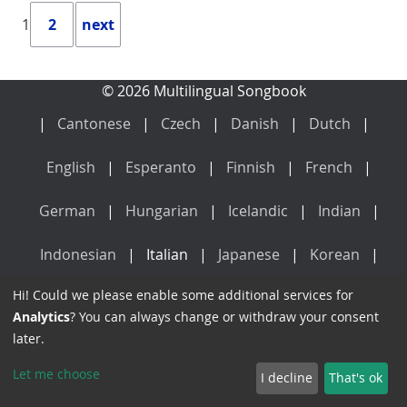
1
2
next
© 2026 Multilingual Songbook
Cantonese
Czech
Danish
Dutch
English
Esperanto
Finnish
French
German
Hungarian
Icelandic
Indian
Indonesian
Italian
Japanese
Korean
Hi! Could we please enable some additional services for
Latin
Mandarin
Norwegian
Polish
Analytics
? You can always change or withdraw your consent
later.
Portuguese
Russian
Spanish
Swedish
Let me choose
I decline
That's ok
Vietnamese