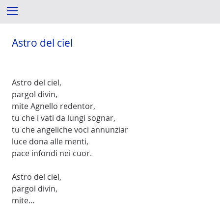
S
Menu
k
i
p
Astro del ciel
t
o
c
Astro del ciel,
o
pargol divin,
n
mite Agnello redentor,
t
tu che i vati da lungi sognar,
e
tu che angeliche voci annunziar
n
luce dona alle menti,
t
pace infondi nei cuor.
Astro del ciel,
pargol divin,
mite…